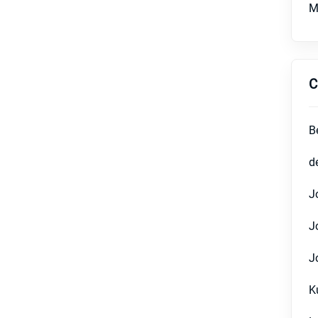
M
C
B
d
J
J
J
K