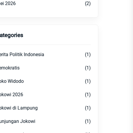
ei 2026
(2)
ategories
erita Politik Indonesia
(1)
emokratis
(1)
oko Widodo
(1)
okowi 2026
(1)
okowi di Lampung
(1)
unjungan Jokowi
(1)