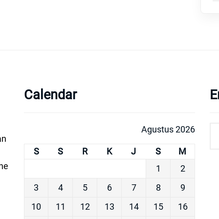
Calendar
E
Agustus 2026
an
S
S
R
K
J
S
M
ine
1
2
3
4
5
6
7
8
9
10
11
12
13
14
15
16