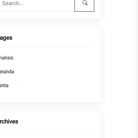
ages
nalisis
eranda
erita
rchives