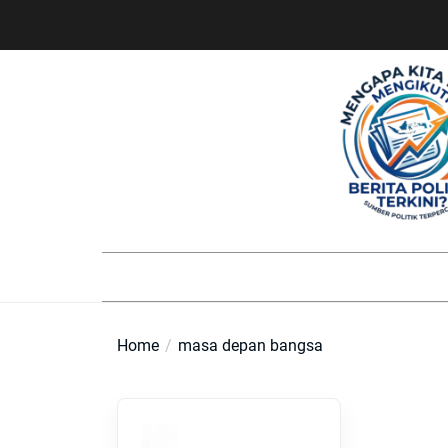
Skip
to
the
content
Home
masa depan bangsa