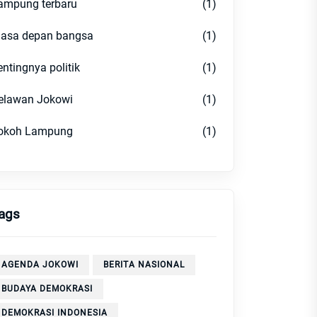
ampung terbaru
(1)
asa depan bangsa
(1)
entingnya politik
(1)
elawan Jokowi
(1)
okoh Lampung
(1)
ags
AGENDA JOKOWI
BERITA NASIONAL
BUDAYA DEMOKRASI
DEMOKRASI INDONESIA